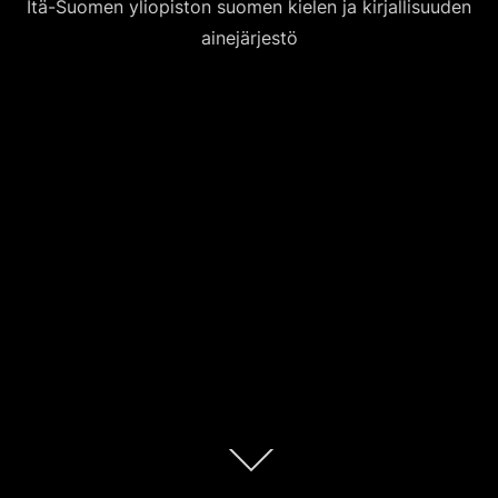
Itä-Suomen yliopiston suomen kielen ja kirjallisuuden
ainejärjestö
Scroll
down